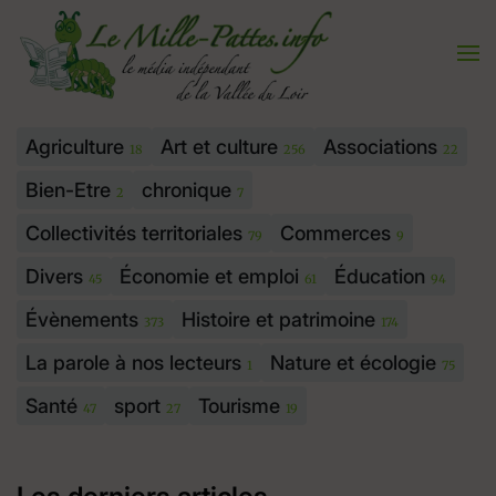
Aller
au
contenu
Agriculture
Art et culture
Associations
18
256
22
Bien-Etre
chronique
2
7
Collectivités territoriales
Commerces
79
9
Divers
Économie et emploi
Éducation
45
61
94
Évènements
Histoire et patrimoine
373
174
La parole à nos lecteurs
Nature et écologie
1
75
Santé
sport
Tourisme
47
27
19