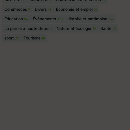
2
7
79
Commerces
Divers
Économie et emploi
9
45
61
Éducation
Évènements
Histoire et patrimoine
94
370
174
La parole à nos lecteurs
Nature et écologie
Santé
1
75
47
sport
Tourisme
27
19