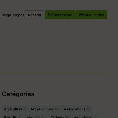
Blog
À propos
Adhérer
Partenaires
Faire un don
Catégories
Agriculture
Art et culture
Associations
17
256
22
Bien-Etre
chronique
Collectivités territoriales