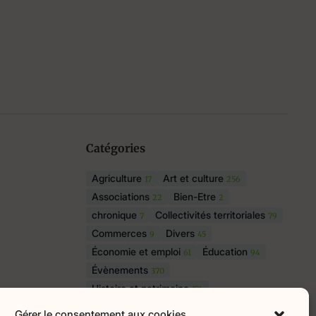
Catégories
Agriculture
Art et culture
17
256
Associations
Bien-Etre
22
2
chronique
Collectivités territoriales
7
79
Commerces
Divers
9
45
Économie et emploi
Éducation
61
94
Évènements
370
Histoire et patrimoine
174
La parole à nos lecteurs
1
Gérer le consentement aux cookies