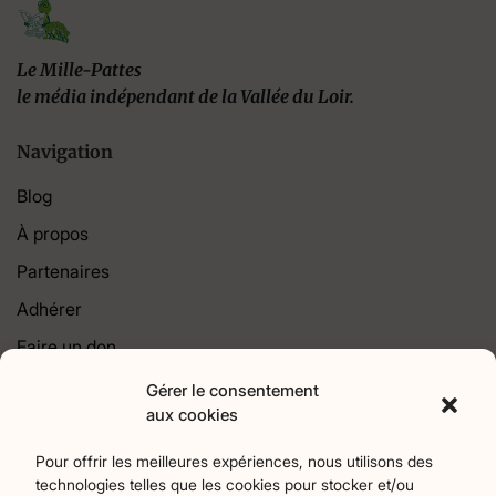
Le Mille-Pattes
le média indépendant de la Vallée du Loir.
Navigation
Blog
À propos
Partenaires
Adhérer
Faire un don
Contact
Gérer le consentement
aux cookies
Catégories
Pour offrir les meilleures expériences, nous utilisons des
technologies telles que les cookies pour stocker et/ou
Agriculture
Art et culture
Associations
17
256
22