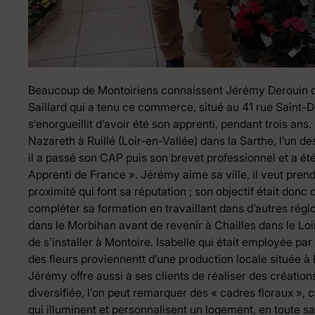
Beaucoup de Montoiriens connaissent Jérémy Derouin qui a
Saillard qui a tenu ce commerce, situé au 41 rue Saint-De
s’enorgueillit d’avoir été son apprenti, pendant trois a
Nazareth à Ruillé (Loir-en-Vallée) dans la Sarthe, l’un
il a passé son CAP puis son brevet professionnel et a ét
Apprenti de France ». Jérémy aime sa ville, il veut pre
proximité qui font sa réputation ; son objectif était donc
compléter sa formation en travaillant dans d’autres région
dans le Morbihan avant de revenir à Chailles dans le Loi
de s’installer à Montoire. Isabelle qui était employée par
des fleurs proviennentt d’une production locale située à 
Jérémy offre aussi à ses clients de réaliser des créat
diversifiée, l’on peut remarquer des « cadres floraux », 
qui illuminent et personnalisent un logement, en toute sa