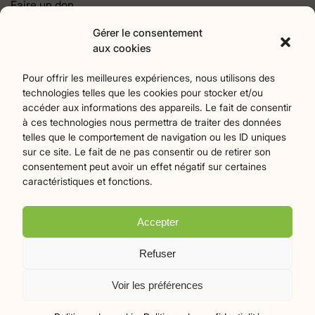
Faire un don
Contact
Gérer le consentement
aux cookies
Catégories
Pour offrir les meilleures expériences, nous utilisons des
technologies telles que les cookies pour stocker et/ou
Agriculture
Art et culture
Associations
18
257
22
accéder aux informations des appareils. Le fait de consentir
Bien-Etre
chronique
Collectivités territoriales
2
7
79
à ces technologies nous permettra de traiter des données
Commerces
Divers
Économie et emploi
9
45
61
telles que le comportement de navigation ou les ID uniques
Éducation
Évènements
Histoire et patrimoine
94
373
175
sur ce site. Le fait de ne pas consentir ou de retirer son
consentement peut avoir un effet négatif sur certaines
La parole à nos lecteurs
Nature et écologie
Santé
1
75
47
caractéristiques et fonctions.
sport
Tourisme
27
19
Accepter
Plan du site
Mentions légales
Politique de confidentialité
Refuser
Crédits Flamingo
Voir les préférences
© 2026 Le Mille-Pattes - Tous droits réservés