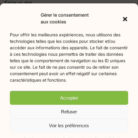
Faire un don
Contact
Gérer le consentement
aux cookies
Catégories
Pour offrir les meilleures expériences, nous utilisons des
technologies telles que les cookies pour stocker et/ou
Agriculture
Art et culture
Associations
18
256
22
accéder aux informations des appareils. Le fait de consentir
Bien-Etre
chronique
Collectivités territoriales
2
7
79
à ces technologies nous permettra de traiter des données
Commerces
Divers
Économie et emploi
9
45
61
telles que le comportement de navigation ou les ID uniques
Éducation
Évènements
Histoire et patrimoine
94
373
174
sur ce site. Le fait de ne pas consentir ou de retirer son
consentement peut avoir un effet négatif sur certaines
La parole à nos lecteurs
Nature et écologie
Santé
1
75
47
caractéristiques et fonctions.
sport
Tourisme
27
19
Accepter
Plan du site
Mentions légales
Politique de confidentialité
Refuser
Crédits Flamingo
Voir les préférences
© 2026 Le Mille-Pattes - Tous droits réservés