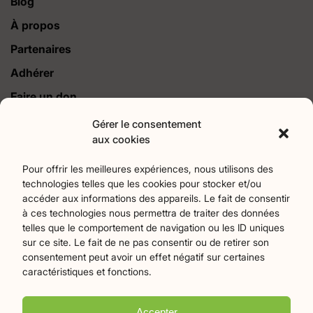
Blog
À propos
Partenaires
Adhérer
Faire un don
Contact
Gérer le consentement
aux cookies
Catégories
Pour offrir les meilleures expériences, nous utilisons des
technologies telles que les cookies pour stocker et/ou
Agriculture
Art et culture
Associations
17
256
22
accéder aux informations des appareils. Le fait de consentir
Bien-Etre
chronique
Collectivités territoriales
2
7
79
à ces technologies nous permettra de traiter des données
Commerces
Divers
Économie et emploi
9
45
61
telles que le comportement de navigation ou les ID uniques
Éducation
Évènements
Histoire et patrimoine
94
371
174
sur ce site. Le fait de ne pas consentir ou de retirer son
consentement peut avoir un effet négatif sur certaines
La parole à nos lecteurs
Nature et écologie
Santé
1
75
47
caractéristiques et fonctions.
sport
Tourisme
27
19
Accepter