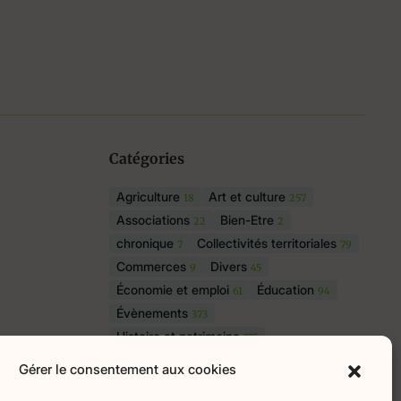
Catégories
Agriculture
Art et culture
18
257
Associations
Bien-Etre
22
2
chronique
Collectivités territoriales
7
79
Commerces
Divers
9
45
Économie et emploi
Éducation
61
94
Évènements
373
Histoire et patrimoine
175
La parole à nos lecteurs
1
Gérer le consentement aux cookies
Nature et écologie
Santé
75
47