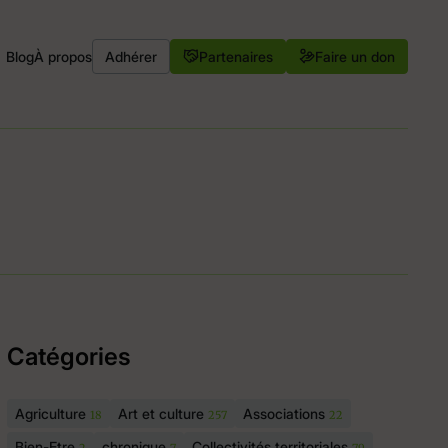
Blog
À propos
Adhérer
Partenaires
Faire un don
Catégories
Agriculture
Art et culture
Associations
18
257
22
Bien-Etre
chronique
Collectivités territoriales