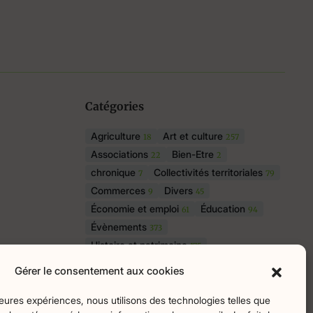
Catégories
Agriculture
Art et culture
18
257
Associations
Bien-Etre
22
2
chronique
Collectivités territoriales
7
79
Commerces
Divers
9
45
Économie et emploi
Éducation
61
94
Évènements
373
Histoire et patrimoine
175
La parole à nos lecteurs
1
Gérer le consentement aux cookies
Nature et écologie
Santé
75
47
sport
Tourisme
lleures expériences, nous utilisons des technologies telles que
27
19