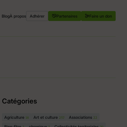
Blog
À propos
Adhérer
Partenaires
Faire un don
Catégories
Agriculture
Art et culture
Associations
18
257
22
Bien-Etre
chronique
Collectivités territoriales