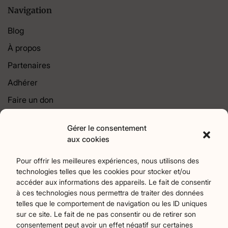
Navigation
Blog
À propos
Partenaires
Adhérer
Faire un don
Contact
Gérer le consentement
aux cookies
Catégories
Pour offrir les meilleures expériences, nous utilisons des
Agriculture
Art et culture
Associations
18
256
22
technologies telles que les cookies pour stocker et/ou
Bien-Etre
chronique
Collectivités territoriales
2
7
79
accéder aux informations des appareils. Le fait de consentir
Commerces
Divers
Économie et emploi
9
45
61
à ces technologies nous permettra de traiter des données
telles que le comportement de navigation ou les ID uniques
Éducation
Évènements
Histoire et patrimoine
94
373
174
sur ce site. Le fait de ne pas consentir ou de retirer son
La parole à nos lecteurs
Nature et écologie
Santé
1
75
47
consentement peut avoir un effet négatif sur certaines