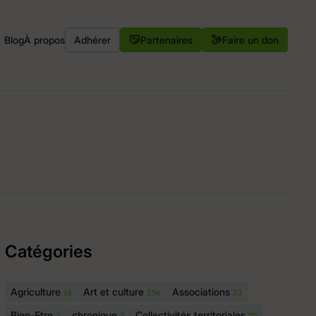
Blog
À propos
Adhérer
Partenaires
Faire un don
Catégories
Agriculture
Art et culture
Associations
18
256
22
Bien-Etre
chronique
Collectivités territoriales