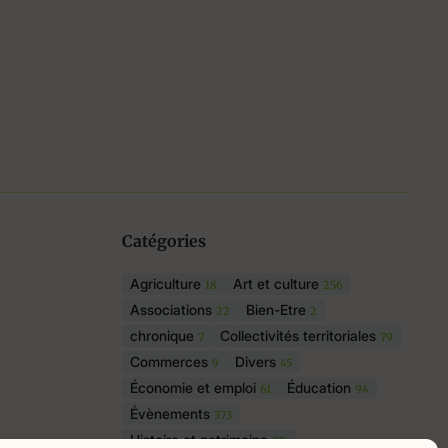
Catégories
Agriculture
Art et culture
18
256
Associations
Bien-Etre
22
2
chronique
Collectivités territoriales
7
79
Commerces
Divers
9
45
Économie et emploi
Éducation
61
94
Évènements
373
Histoire et patrimoine
174