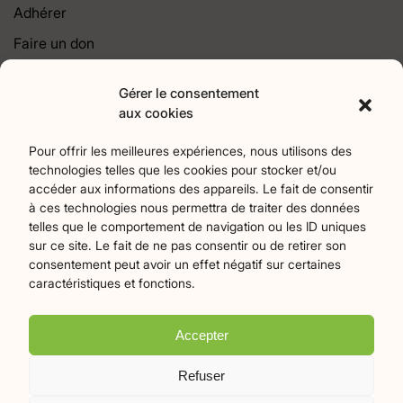
Adhérer
Faire un don
Contact
Gérer le consentement
aux cookies
Catégories
Pour offrir les meilleures expériences, nous utilisons des
Agriculture
Art et culture
Associations
18
256
22
technologies telles que les cookies pour stocker et/ou
Bien-Etre
chronique
Collectivités territoriales
2
7
79
accéder aux informations des appareils. Le fait de consentir
Commerces
Divers
Économie et emploi
9
45
61
à ces technologies nous permettra de traiter des données
telles que le comportement de navigation ou les ID uniques
Éducation
Évènements
Histoire et patrimoine
94
373
174
sur ce site. Le fait de ne pas consentir ou de retirer son
La parole à nos lecteurs
Nature et écologie
Santé
1
75
47
consentement peut avoir un effet négatif sur certaines
sport
Tourisme
27
19
caractéristiques et fonctions.
Accepter
Plan du site
Mentions légales
Politique de confidentialité
Refuser
Crédits Flamingo