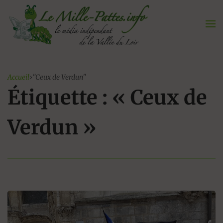
Aller
au
contenu
Accueil
›
"Ceux de Verdun"
Étiquette : « Ceux de
Verdun »