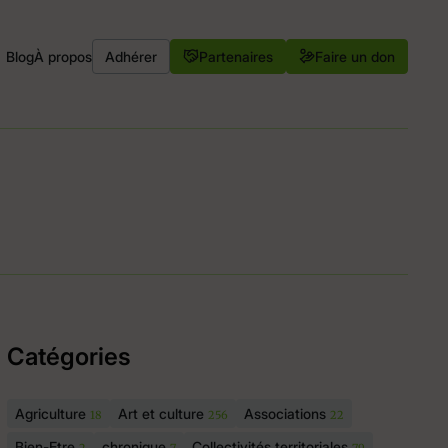
Blog
À propos
Adhérer
Partenaires
Faire un don
Catégories
Agriculture
Art et culture
Associations
18
256
22
Bien-Etre
chronique
Collectivités territoriales