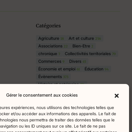
Catégories
Agriculture
Art et culture
18
256
Associations
Bien-Etre
22
2
chronique
Collectivités territoriales
7
79
Commerces
Divers
9
45
Économie et emploi
Éducation
61
94
Évènements
373
Histoire et patrimoine
174
La parole à nos lecteurs
1
Gérer le consentement aux cookies
Nature et écologie
Santé
75
47
sport
Tourisme
lleures expériences, nous utilisons des technologies telles que
27
19
ocker et/ou accéder aux informations des appareils. Le fait de
hnologies nous permettra de traiter des données telles que le
igation ou les ID uniques sur ce site. Le fait de ne pas