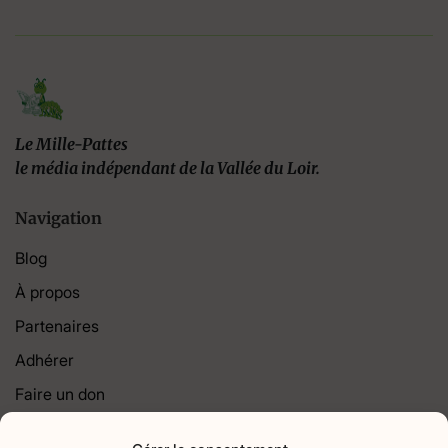
Le Mille-Pattes
le média indépendant de la Vallée du Loir.
Navigation
Blog
À propos
Partenaires
Adhérer
Faire un don
Contact