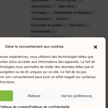
17
256
Associations
Bien-Etre
22
2
chronique
Collectivités territoriales
7
79
Commerces
Divers
9
45
Économie et emploi
Éducation
61
94
Évènements
371
Histoire et patrimoine
174
La parole à nos lecteurs
1
Gérer le consentement aux cookies
Nature et écologie
Santé
75
47
sport
Tourisme
lleures expériences, nous utilisons des technologies telles que
27
19
ocker et/ou accéder aux informations des appareils. Le fait de
hnologies nous permettra de traiter des données telles que le
igation ou les ID uniques sur ce site. Le fait de ne pas
irer son consentement peut avoir un effet négatif sur certaines
ingo
 fonctions.
Refuser
Voir les préférences
Politique de cookies
Politique de confidentialité