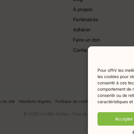
À propos
Partenaires
Adhérer
Faire un don
Contact
Pour offrir les mei
les cookies pour st
consentir à ces tec
comportement de nav
consentir ou de ret
n du site
Mentions légales
Politique de confidentialité
Crédits Flam
caractéristiques et
© 2026 Le Mille-Pattes - Tous droits réservés
Accepter