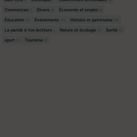
2
7
79
Commerces
Divers
Économie et emploi
9
45
61
Éducation
Évènements
Histoire et patrimoine
94
371
174
La parole à nos lecteurs
Nature et écologie
Santé
1
75
47
sport
Tourisme
27
19