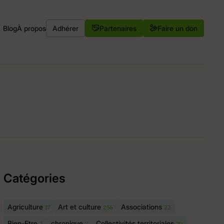
Blog
À propos
Adhérer
Partenaires
Faire un don
Catégories
Agriculture
Art et culture
Associations
17
256
22
Bien-Etre
chronique
Collectivités territoriales