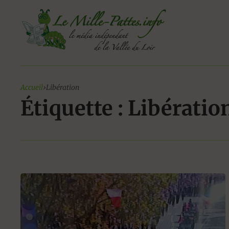
Aller
au
contenu
Accueil
›
Libération
Étiquette : Libératio