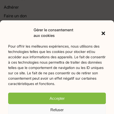
Adhérer
Faire un don
Contact
Gérer le consentement
aux cookies
Catégories
Pour offrir les meilleures expériences, nous utilisons des
Agriculture
Art et culture
Associations
18
256
22
technologies telles que les cookies pour stocker et/ou
Bien-Etre
chronique
Collectivités territoriales
2
7
79
accéder aux informations des appareils. Le fait de consentir
Commerces
Divers
Économie et emploi
9
45
61
à ces technologies nous permettra de traiter des données
telles que le comportement de navigation ou les ID uniques
Éducation
Évènements
Histoire et patrimoine
94
373
174
sur ce site. Le fait de ne pas consentir ou de retirer son
La parole à nos lecteurs
Nature et écologie
Santé
1
75
47
consentement peut avoir un effet négatif sur certaines
sport
Tourisme
27
19
caractéristiques et fonctions.
Accepter
Plan du site
Mentions légales
Politique de confidentialité
Refuser
Crédits Flamingo