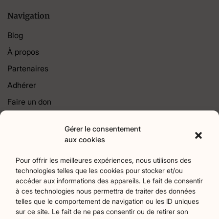
Navigation
Blog
À propos
Partenaires
Adhérer
Faire un don
Contact
Gérer le consentement
aux cookies
Catégories
Pour offrir les meilleures expériences, nous utilisons des
Agriculture
Art et culture
Associations
17
256
22
technologies telles que les cookies pour stocker et/ou
Bien-Etre
chronique
Collectivités territoriales
2
7
79
accéder aux informations des appareils. Le fait de consentir
Commerces
Divers
Économie et emploi
9
45
61
à ces technologies nous permettra de traiter des données
telles que le comportement de navigation ou les ID uniques
Éducation
Évènements
Histoire et patrimoine
94
371
174
sur ce site. Le fait de ne pas consentir ou de retirer son
La parole à nos lecteurs
Nature et écologie
Santé
1
75
47