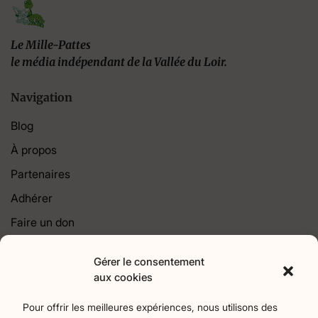
Le Mille-Pattes
le média indépendant de la Vallée du Loir.
Navigation
Blog
À propos
Partenaires
Adhérer
Faire un don
Contact
Gérer le consentement
aux cookies
Catégories
Pour offrir les meilleures expériences, nous utilisons des
Agriculture
Art et culture
Associations
18
256
22