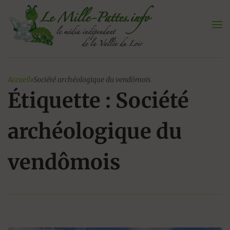
Aller
au
contenu
Accueil
›
Société archéologique du vendômois
Étiquette : Société
archéologique du
vendômois