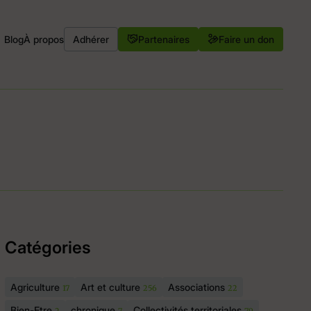
Blog
À propos
Adhérer
Partenaires
Faire un don
Catégories
Agriculture
Art et culture
Associations
17
256
22
Bien-Etre
chronique
Collectivités territoriales