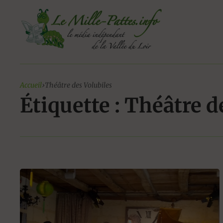
Aller
au
contenu
Accueil
›
Théâtre des Volubiles
Étiquette : Théâtre d