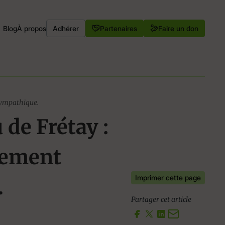
Blog
À propos
Adhérer
Partenaires
Faire un don
sympathique.
 de Frétay :
nement
Imprimer cette page
.
Partager cet article