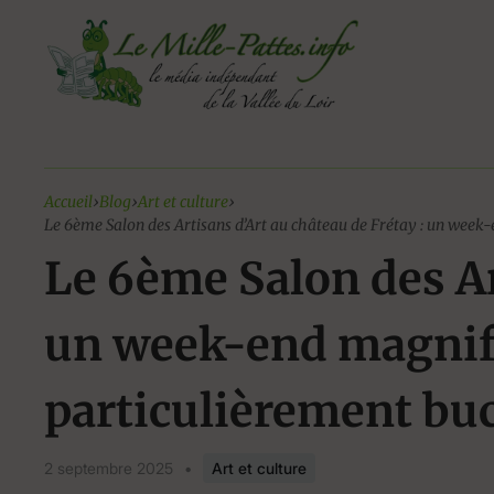
Aller
au
contenu
Accueil
›
Blog
›
Art et culture
›
Le 6ème Salon des Artisans d’Art au château de Frétay : un wee
Le 6ème Salon des Ar
un week-end magnif
particulièrement bu
2 septembre 2025
•
Art et culture