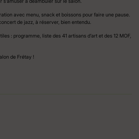
ur s’amuser à déambuler sur le salon.
uration avec menu, snack et boissons pour faire une pause.
ncert de jazz, à réserver, bien entendu.
iles : programme, liste des 41 artisans d’art et des 12 MOF,
alon de Frétay !