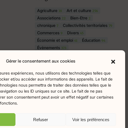
Agriculture
Art et culture
18
256
Associations
Bien-Etre
22
2
chronique
Collectivités territoriales
7
79
Commerces
Divers
9
45
Économie et emploi
Éducation
61
94
Évènements
373
Histoire et patrimoine
174
Gérer le consentement aux cookies
La parole à nos lecteurs
1
Nature et écologie
Santé
75
47
lleures expériences, nous utilisons des technologies telles que
sport
Tourisme
27
19
ocker et/ou accéder aux informations des appareils. Le fait de
hnologies nous permettra de traiter des données telles que le
igation ou les ID uniques sur ce site. Le fait de ne pas
irer son consentement peut avoir un effet négatif sur certaines
ingo
 fonctions.
Refuser
Voir les préférences