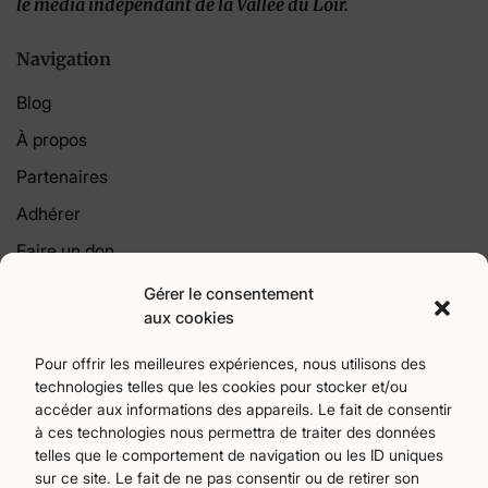
le média indépendant de la Vallée du Loir.
Navigation
Blog
À propos
Partenaires
Adhérer
Faire un don
Contact
Gérer le consentement
aux cookies
Catégories
Pour offrir les meilleures expériences, nous utilisons des
technologies telles que les cookies pour stocker et/ou
Agriculture
Art et culture
Associations
18
256
22
accéder aux informations des appareils. Le fait de consentir
Bien-Etre
chronique
Collectivités territoriales
2
7
79
à ces technologies nous permettra de traiter des données
Commerces
Divers
Économie et emploi
9
45
61
telles que le comportement de navigation ou les ID uniques
Éducation
Évènements
Histoire et patrimoine
94
373
174
sur ce site. Le fait de ne pas consentir ou de retirer son