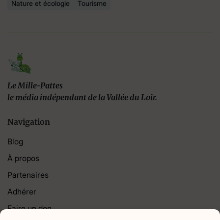
Nature et écologie
Tourisme
Le Mille-Pattes
le média indépendant de la Vallée du Loir.
Navigation
Blog
À propos
Partenaires
Adhérer
Faire un don