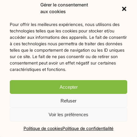
Contact
Gérer le consentement
aux cookies
Catégories
Pour offrir les meilleures expériences, nous utilisons des
technologies telles que les cookies pour stocker et/ou
Agriculture
Art et culture
Associations
18
257
22
accéder aux informations des appareils. Le fait de consentir
Bien-Etre
chronique
Collectivités territoriales
2
7
79
à ces technologies nous permettra de traiter des données
Commerces
Divers
Économie et emploi
9
45
61
telles que le comportement de navigation ou les ID uniques
Éducation
Évènements
Histoire et patrimoine
94
373
175
sur ce site. Le fait de ne pas consentir ou de retirer son
consentement peut avoir un effet négatif sur certaines
La parole à nos lecteurs
Nature et écologie
Santé
1
75
47
caractéristiques et fonctions.
sport
Tourisme
27
19
Accepter
Plan du site
Mentions légales
Politique de confidentialité
Refuser
Crédits Flamingo
Voir les préférences
© 2026 Le Mille-Pattes - Tous droits réservés
Politique de cookies
Politique de confidentialité