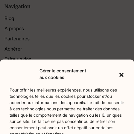
Navigation
Blog
À propos
Partenaires
Adhérer
Faire un don
Contact
Gérer le consentement
aux cookies
Catégories
Pour offrir les meilleures expériences, nous utilisons des
technologies telles que les cookies pour stocker et/ou
Agriculture
Art et culture
Associations
18
257
22
accéder aux informations des appareils. Le fait de consentir
Bien-Etre
chronique
Collectivités territoriales
2
7
79
à ces technologies nous permettra de traiter des données
Commerces
Divers
Économie et emploi
9
45
61
telles que le comportement de navigation ou les ID uniques
Éducation
Évènements
Histoire et patrimoine
94
373
175
sur ce site. Le fait de ne pas consentir ou de retirer son
consentement peut avoir un effet négatif sur certaines
La parole à nos lecteurs
Nature et écologie
Santé
1
75
47
caractéristiques et fonctions.