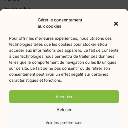
Faire un don
Contact
Gérer le consentement
aux cookies
Catégories
Pour offrir les meilleures expériences, nous utilisons des
technologies telles que les cookies pour stocker et/ou
Agriculture
Art et culture
Associations
17
256
22
accéder aux informations des appareils. Le fait de consentir
Bien-Etre
chronique
Collectivités territoriales
2
7
79
à ces technologies nous permettra de traiter des données
Commerces
Divers
Économie et emploi
9
45
61
telles que le comportement de navigation ou les ID uniques
Éducation
Évènements
Histoire et patrimoine
94
371
174
sur ce site. Le fait de ne pas consentir ou de retirer son
consentement peut avoir un effet négatif sur certaines
La parole à nos lecteurs
Nature et écologie
Santé
1
75
47
caractéristiques et fonctions.
sport
Tourisme
27
19
Accepter
Plan du site
Mentions légales
Politique de confidentialité
Refuser
Crédits Flamingo
Voir les préférences
© 2026 Le Mille-Pattes - Tous droits réservés