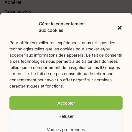
Adhérer
Faire un don
Contact
Gérer le consentement
aux cookies
Catégories
Pour offrir les meilleures expériences, nous utilisons des
technologies telles que les cookies pour stocker et/ou
Agriculture
Art et culture
Associations
18
257
22
accéder aux informations des appareils. Le fait de consentir
Bien-Etre
chronique
Collectivités territoriales
2
7
79
à ces technologies nous permettra de traiter des données
Commerces
Divers
Économie et emploi
9
45
61
telles que le comportement de navigation ou les ID uniques
Éducation
Évènements
Histoire et patrimoine
94
373
175
sur ce site. Le fait de ne pas consentir ou de retirer son
consentement peut avoir un effet négatif sur certaines
La parole à nos lecteurs
Nature et écologie
Santé
1
75
47
caractéristiques et fonctions.
sport
Tourisme
27
19
Accepter
Plan du site
Mentions légales
Politique de confidentialité
Refuser
Crédits Flamingo
Voir les préférences