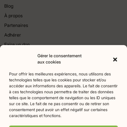
Blog
À propos
Partenaires
Adhérer
Faire un don
Contact
Gérer le consentement
aux cookies
Catégories
Pour offrir les meilleures expériences, nous utilisons des
technologies telles que les cookies pour stocker et/ou
Agriculture
Art et culture
Associations
18
257
22
accéder aux informations des appareils. Le fait de consentir
Bien-Etre
chronique
Collectivités territoriales
2
7
79
à ces technologies nous permettra de traiter des données
Commerces
Divers
Économie et emploi
9
45
61
telles que le comportement de navigation ou les ID uniques
Éducation
Évènements
Histoire et patrimoine
94
373
175
sur ce site. Le fait de ne pas consentir ou de retirer son
consentement peut avoir un effet négatif sur certaines
La parole à nos lecteurs
Nature et écologie
Santé
1
75
47
caractéristiques et fonctions.
sport
Tourisme
27
19