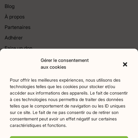
Blog
À propos
Partenaires
Adhérer
Faire un don
Contact
Gérer le consentement
aux cookies
Catégories
Pour offrir les meilleures expériences, nous utilisons des
technologies telles que les cookies pour stocker et/ou
Agriculture
Art et culture
Associations
17
256
22
accéder aux informations des appareils. Le fait de consentir
Bien-Etre
chronique
Collectivités territoriales
2
7
79
à ces technologies nous permettra de traiter des données
Commerces
Divers
Économie et emploi
9
45
61
telles que le comportement de navigation ou les ID uniques
Éducation
Évènements
Histoire et patrimoine
94
370
174
sur ce site. Le fait de ne pas consentir ou de retirer son
consentement peut avoir un effet négatif sur certaines
La parole à nos lecteurs
Nature et écologie
Santé
1
75
47
caractéristiques et fonctions.
sport
Tourisme
27
19