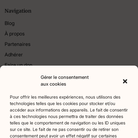
Navigation
Blog
À propos
Partenaires
Adhérer
Faire un don
Contact
Gérer le consentement
aux cookies
Catégories
Pour offrir les meilleures expériences, nous utilisons des
technologies telles que les cookies pour stocker et/ou
Agriculture
Art et culture
Associations
18
256
22
accéder aux informations des appareils. Le fait de consentir
Bien-Etre
chronique
Collectivités territoriales
2
7
79
à ces technologies nous permettra de traiter des données
Commerces
Divers
Économie et emploi
9
45
61
telles que le comportement de navigation ou les ID uniques
Éducation
Évènements
Histoire et patrimoine
94
373
174
sur ce site. Le fait de ne pas consentir ou de retirer son
consentement peut avoir un effet négatif sur certaines
La parole à nos lecteurs
Nature et écologie
Santé
1
75
47