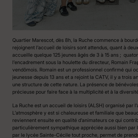
Quartier Marescot, dès 8h, la Ruche commence à bourdon
rejoignent l’accueil de loisirs sont attendus, quant à deux
accueille quelque 125 jeunes âgés de 3 à 15 ans ; quato
l’encadrement sous la houlette du directeur, Romain Fra
vendômois. Romain est un professionnel confirmé qui oc
jeunesse depuis 13 ans et a rejoint la CATV, il y a trois a
une structure de cette nature. La présence de bénévole
précieuse pour faire face à la multiplicité et à la diversi
La Ruche est un accueil de loisirs (ALSH) organisé par l
L’atmosphère y est si chaleureuse et familiale que beau
reviennent ensuite en qualité d’animateurs ce qui contri
particulièrement sympathique appréciée aussi bien par l
par le lycée Sainte-Cécile tout proche, permet de prendr