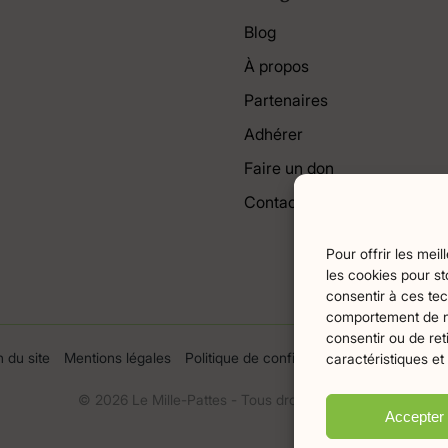
Blog
À propos
Partenaires
Adhérer
Faire un don
Contact
Pour offrir les mei
les cookies pour st
consentir à ces tec
comportement de nav
consentir ou de ret
n du site
Mentions légales
Politique de confidentialité
Crédits Flam
caractéristiques et
© 2026 Le Mille-Pattes - Tous droits réservés
Accepter