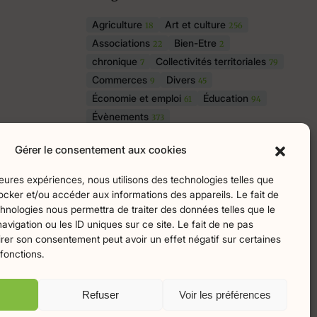
Agriculture
Art et culture
18
256
Associations
Bien-Etre
22
2
chronique
Collectivités territoriales
7
79
Commerces
Divers
9
45
Économie et emploi
Éducation
61
94
Évènements
373
Histoire et patrimoine
174
Gérer le consentement aux cookies
La parole à nos lecteurs
1
Nature et écologie
Santé
75
47
lleures expériences, nous utilisons des technologies telles que
sport
Tourisme
27
19
ocker et/ou accéder aux informations des appareils. Le fait de
hnologies nous permettra de traiter des données telles que le
igation ou les ID uniques sur ce site. Le fait de ne pas
irer son consentement peut avoir un effet négatif sur certaines
ingo
 fonctions.
Refuser
Voir les préférences