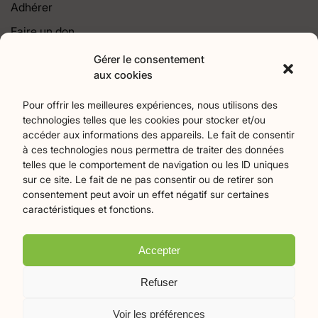
Adhérer
Faire un don
Contact
Gérer le consentement
aux cookies
Catégories
Pour offrir les meilleures expériences, nous utilisons des
technologies telles que les cookies pour stocker et/ou
Agriculture
Art et culture
Associations
17
256
22
accéder aux informations des appareils. Le fait de consentir
Bien-Etre
chronique
Collectivités territoriales
2
7
79
à ces technologies nous permettra de traiter des données
Commerces
Divers
Économie et emploi
9
45
61
telles que le comportement de navigation ou les ID uniques
Éducation
Évènements
Histoire et patrimoine
94
370
174
sur ce site. Le fait de ne pas consentir ou de retirer son
consentement peut avoir un effet négatif sur certaines
La parole à nos lecteurs
Nature et écologie
Santé
1
75
47
caractéristiques et fonctions.
sport
Tourisme
27
19
Accepter
Plan du site
Mentions légales
Politique de confidentialité
Refuser
Crédits Flamingo
Voir les préférences