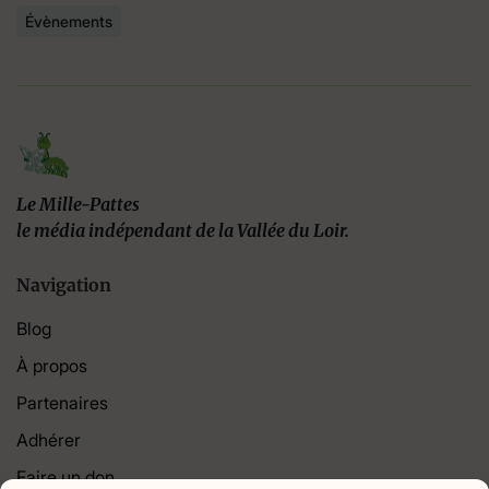
Évènements
Le Mille-Pattes
le média indépendant de la Vallée du Loir.
Navigation
Blog
À propos
Partenaires
Adhérer
Faire un don