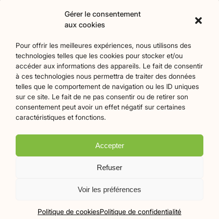
Contact
Gérer le consentement
aux cookies
Catégories
Pour offrir les meilleures expériences, nous utilisons des
technologies telles que les cookies pour stocker et/ou
Agriculture
Art et culture
Associations
18
257
22
accéder aux informations des appareils. Le fait de consentir
Bien-Etre
chronique
Collectivités territoriales
2
7
79
à ces technologies nous permettra de traiter des données
Commerces
Divers
Économie et emploi
9
45
61
telles que le comportement de navigation ou les ID uniques
Éducation
Évènements
Histoire et patrimoine
94
373
175
sur ce site. Le fait de ne pas consentir ou de retirer son
consentement peut avoir un effet négatif sur certaines
La parole à nos lecteurs
Nature et écologie
Santé
1
75
47
caractéristiques et fonctions.
sport
Tourisme
27
19
Accepter
Plan du site
Mentions légales
Politique de confidentialité
Refuser
Crédits Flamingo
Voir les préférences
© 2026 Le Mille-Pattes - Tous droits réservés
Politique de cookies
Politique de confidentialité