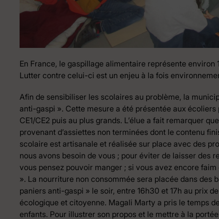
En France, le gaspillage alimentaire représente environ
Lutter contre celui-ci est un enjeu à la fois environnem
Afin de sensibiliser les scolaires au problème, la munici
anti-gaspi ». Cette mesure a été présentée aux écoliers 
CE1/CE2 puis au plus grands. L’élue a fait remarquer qu
provenant d’assiettes non terminées dont le contenu finissa
scolaire est artisanale et réalisée sur place avec des prod
nous avons besoin de vous ; pour éviter de laisser des re
vous pensez pouvoir manger ; si vous avez encore faim 
». La nourriture non consommée sera placée dans des b
paniers anti-gaspi » le soir, entre 16h30 et 17h au prix 
écologique et citoyenne. Magali Marty a pris le temps 
enfants. Pour illustrer son propos et le mettre à la porté