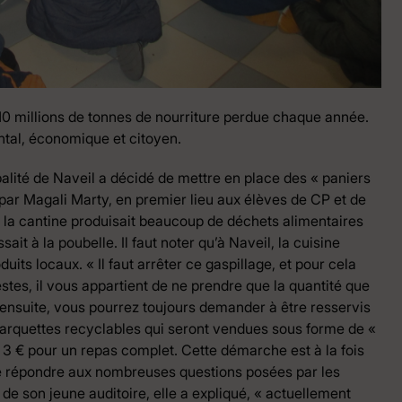
 10 millions de tonnes de nourriture perdue chaque année.
ental, économique et citoyen.
palité de Naveil a décidé de mettre en place des « paniers
par Magali Marty, en premier lieu aux élèves de CP et de
e la cantine produisait beaucoup de déchets alimentaires
it à la poubelle. Il faut noter qu’à Naveil, la cuisine
uits locaux. « Il faut arrêter ce gaspillage, et pour cela
stes, il vous appartient de ne prendre que la quantité que
ensuite, vous pourrez toujours demander à être resservis
arquettes recyclables qui seront vendues sous forme de «
de 3 € pour un repas complet. Cette démarche est à la fois
de répondre aux nombreuses questions posées par les
e de son jeune auditoire, elle a expliqué, « actuellement