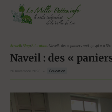
Aller
au
contenu
Accueil
›
Blog
›
Éducation
›
Naveil : des « paniers anti-gaspi » à l’éc
Naveil : des « paniers
26 novembre 2023
•
Éducation