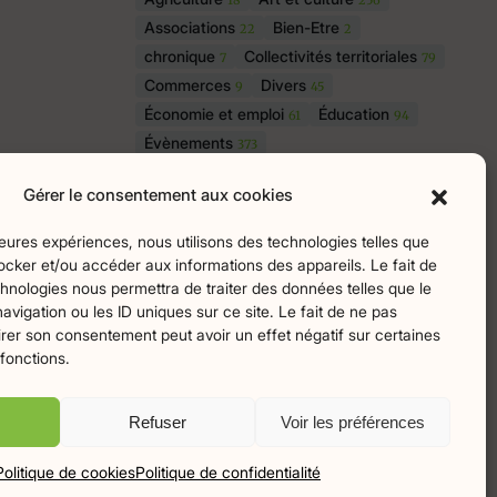
Associations
Bien-Etre
22
2
chronique
Collectivités territoriales
7
79
Commerces
Divers
9
45
Économie et emploi
Éducation
61
94
Évènements
373
Histoire et patrimoine
174
Gérer le consentement aux cookies
La parole à nos lecteurs
1
Nature et écologie
Santé
75
47
lleures expériences, nous utilisons des technologies telles que
sport
Tourisme
27
19
ocker et/ou accéder aux informations des appareils. Le fait de
hnologies nous permettra de traiter des données telles que le
igation ou les ID uniques sur ce site. Le fait de ne pas
irer son consentement peut avoir un effet négatif sur certaines
ingo
 fonctions.
Refuser
Voir les préférences
Politique de cookies
Politique de confidentialité