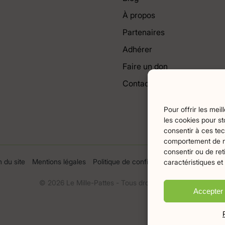
À propos
Partenaires
Adhérer
Faire un don
Contact
Pour offrir les mei
les cookies pour st
consentir à ces tec
comportement de nav
consentir ou de ret
n du site
Mentions légales
Politique de confidentialité
Crédits Flam
caractéristiques et
© 2026 Le Mille-Pattes - Tous droits réservés
Accepter