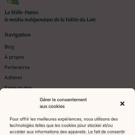
Le Mille-Pattes
le média indépendant de la Vallée du Loir.
Navigation
Blog
À propos
Partenaires
Adhérer
Faire un don
Contact
Gérer le consentement
aux cookies
Catégories
Pour offrir les meilleures expériences, nous utilisons des
technologies telles que les cookies pour stocker et/ou
Agriculture
Art et culture
Associations
18
258
22
accéder aux informations des appareils. Le fait de consentir
Bien-Etre
chronique
Collectivités territoriales
2
7
79