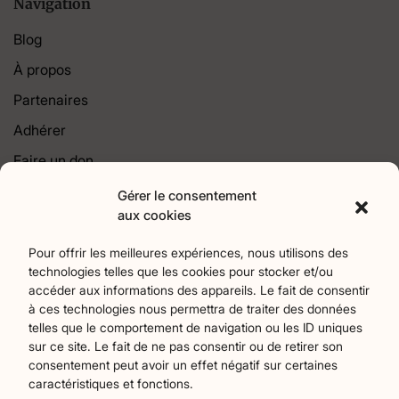
Navigation
Blog
À propos
Partenaires
Adhérer
Faire un don
Contact
Gérer le consentement
aux cookies
Catégories
Pour offrir les meilleures expériences, nous utilisons des
technologies telles que les cookies pour stocker et/ou
Agriculture
Art et culture
Associations
18
256
22
accéder aux informations des appareils. Le fait de consentir
Bien-Etre
chronique
Collectivités territoriales
2
7
79
à ces technologies nous permettra de traiter des données
Commerces
Divers
Économie et emploi
9
45
61
telles que le comportement de navigation ou les ID uniques
Éducation
Évènements
Histoire et patrimoine
94
373
174
sur ce site. Le fait de ne pas consentir ou de retirer son
consentement peut avoir un effet négatif sur certaines
La parole à nos lecteurs
Nature et écologie
Santé
1
75
47
caractéristiques et fonctions.
sport
Tourisme
27
19