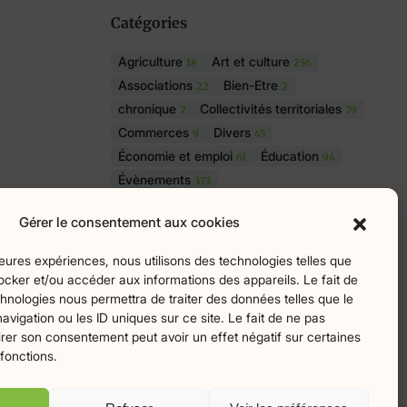
Catégories
Agriculture
Art et culture
18
256
Associations
Bien-Etre
22
2
chronique
Collectivités territoriales
7
79
Commerces
Divers
9
45
Économie et emploi
Éducation
61
94
Évènements
373
Histoire et patrimoine
174
Gérer le consentement aux cookies
La parole à nos lecteurs
1
Nature et écologie
Santé
75
47
lleures expériences, nous utilisons des technologies telles que
sport
Tourisme
27
19
ocker et/ou accéder aux informations des appareils. Le fait de
hnologies nous permettra de traiter des données telles que le
igation ou les ID uniques sur ce site. Le fait de ne pas
irer son consentement peut avoir un effet négatif sur certaines
ingo
 fonctions.