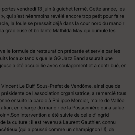
s portes vendredi 13 juin à guichet fermé. Cette année, les
», qui s’est néanmoins révélé encore trop petit pour faire
cle, la foule se pressait déjà dans la cour nord du manoir
 la gracieuse et brillante Mathilda May qui cumule les
uvelle formule de restauration préparée et servie par les
its locaux tandis que le GG Jazz Band assurait une
use a été accueillie avec soulagement et a contribué, en
 Vincent Le Duff, Sous-Préfet de Vendôme, ainsi que de
 présidente de l’association organisatrice, a remercié tous
 donné ensuite la parole à Philippe Mercier, maire de Vallée
tion, en charge du manoir de la Possonnière qui a salué
Loir ».Son intervention a été suivie de celle d’Ingrid
 la culture ; il est revenu à Laurent Gauthier, connu
acétieux (qui a poussé comme un champignon !!!), de