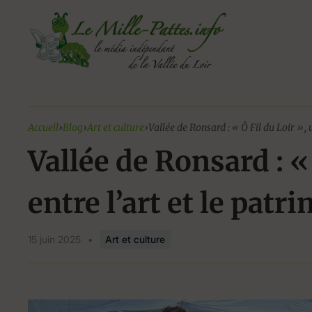
Aller
au
contenu
Accueil
›
Blog
›
Art et culture
›
Vallée de Ronsard : « Ô Fil du Loir », 
Vallée de Ronsard : «
entre l’art et le patr
15 juin 2025
•
Art et culture