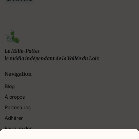
Le Mille-Pattes
le média indépendant de la Vallée du Loir.
Navigation
Blog
À propos
Partenaires
Adhérer
Faire un don