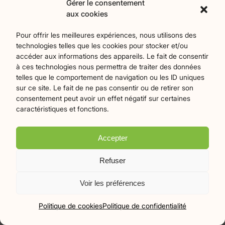
Contact
Gérer le consentement
aux cookies
Catégories
Pour offrir les meilleures expériences, nous utilisons des
technologies telles que les cookies pour stocker et/ou
Agriculture
Art et culture
Associations
17
256
22
accéder aux informations des appareils. Le fait de consentir
Bien-Etre
chronique
Collectivités territoriales
2
7
79
à ces technologies nous permettra de traiter des données
Commerces
Divers
Économie et emploi
9
45
61
telles que le comportement de navigation ou les ID uniques
Éducation
Évènements
Histoire et patrimoine
94
372
174
sur ce site. Le fait de ne pas consentir ou de retirer son
consentement peut avoir un effet négatif sur certaines
La parole à nos lecteurs
Nature et écologie
Santé
1
75
47
caractéristiques et fonctions.
sport
Tourisme
27
19
Accepter
Plan du site
Mentions légales
Politique de confidentialité
Refuser
Crédits Flamingo
Voir les préférences
© 2026 Le Mille-Pattes - Tous droits réservés
Politique de cookies
Politique de confidentialité