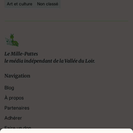
Art et culture
Non classé
Le Mille-Pattes
le média indépendant de la Vallée du Loir.
Navigation
Blog
À propos
Partenaires
Adhérer
Faire un don