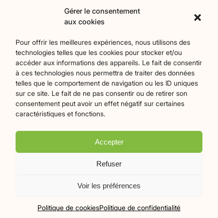
Contact
Gérer le consentement
aux cookies
Catégories
Pour offrir les meilleures expériences, nous utilisons des
technologies telles que les cookies pour stocker et/ou
Agriculture
Art et culture
Associations
18
256
22
accéder aux informations des appareils. Le fait de consentir
Bien-Etre
chronique
Collectivités territoriales
2
7
79
à ces technologies nous permettra de traiter des données
Commerces
Divers
Économie et emploi
9
45
61
telles que le comportement de navigation ou les ID uniques
Éducation
Évènements
Histoire et patrimoine
94
373
174
sur ce site. Le fait de ne pas consentir ou de retirer son
consentement peut avoir un effet négatif sur certaines
La parole à nos lecteurs
Nature et écologie
Santé
1
75
47
caractéristiques et fonctions.
sport
Tourisme
27
19
Accepter
Plan du site
Mentions légales
Politique de confidentialité
Refuser
Crédits Flamingo
Voir les préférences
© 2026 Le Mille-Pattes - Tous droits réservés
Politique de cookies
Politique de confidentialité