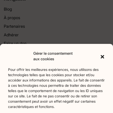
Blog
À propos
Partenaires
Adhérer
Faire un don
Contact
Gérer le consentement
aux cookies
Catégories
Pour offrir les meilleures expériences, nous utilisons des
technologies telles que les cookies pour stocker et/ou
Agriculture
Art et culture
Associations
18
256
22
accéder aux informations des appareils. Le fait de consentir
Bien-Etre
chronique
Collectivités territoriales
2
7
79
à ces technologies nous permettra de traiter des données
Commerces
Divers
Économie et emploi
9
45
61
telles que le comportement de navigation ou les ID uniques
Éducation
Évènements
Histoire et patrimoine
94
373
174
sur ce site. Le fait de ne pas consentir ou de retirer son
consentement peut avoir un effet négatif sur certaines
La parole à nos lecteurs
Nature et écologie
Santé
1
75
47
caractéristiques et fonctions.
sport
Tourisme
27
19