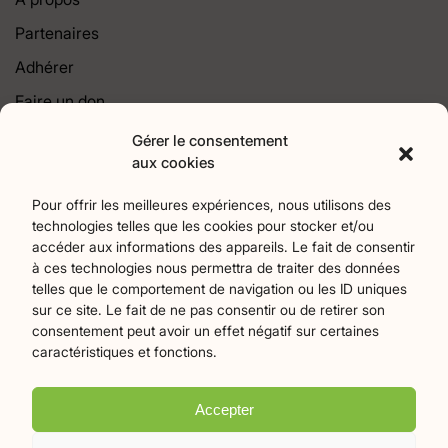
Partenaires
Adhérer
Faire un don
Contact
Gérer le consentement
aux cookies
Catégories
Pour offrir les meilleures expériences, nous utilisons des
technologies telles que les cookies pour stocker et/ou
Agriculture
Art et culture
Associations
18
256
22
accéder aux informations des appareils. Le fait de consentir
Bien-Etre
chronique
Collectivités territoriales
2
7
79
à ces technologies nous permettra de traiter des données
Commerces
Divers
Économie et emploi
9
45
61
telles que le comportement de navigation ou les ID uniques
Éducation
Évènements
Histoire et patrimoine
94
373
174
sur ce site. Le fait de ne pas consentir ou de retirer son
consentement peut avoir un effet négatif sur certaines
La parole à nos lecteurs
Nature et écologie
Santé
1
75
47
caractéristiques et fonctions.
sport
Tourisme
27
19
Accepter
Plan du site
Mentions légales
Politique de confidentialité