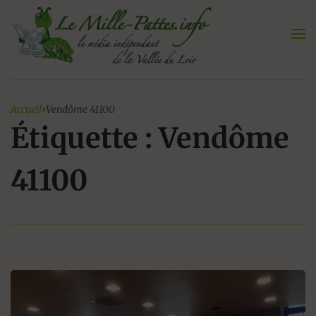
Aller
au
contenu
Accueil
›
Vendôme 41100
Étiquette : Vendôme
41100