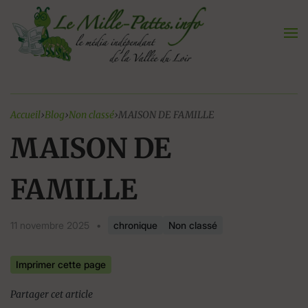
Aller
au
contenu
Accueil
›
Blog
›
Non classé
›
MAISON DE FAMILLE
MAISON DE
FAMILLE
11 novembre 2025
•
chronique
Non classé
Imprimer cette page
Partager cet article