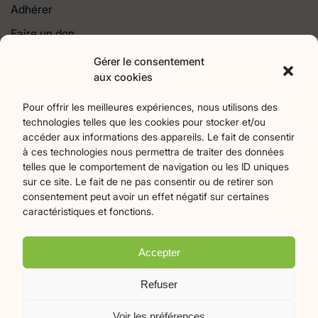
Adhérer
Faire un don
Contact
Gérer le consentement
aux cookies
Catégories
Pour offrir les meilleures expériences, nous utilisons des
technologies telles que les cookies pour stocker et/ou
Agriculture
Art et culture
Associations
17
256
22
accéder aux informations des appareils. Le fait de consentir
Bien-Etre
chronique
Collectivités territoriales
2
7
79
à ces technologies nous permettra de traiter des données
Commerces
Divers
Économie et emploi
9
45
61
telles que le comportement de navigation ou les ID uniques
Éducation
Évènements
Histoire et patrimoine
94
372
174
sur ce site. Le fait de ne pas consentir ou de retirer son
consentement peut avoir un effet négatif sur certaines
La parole à nos lecteurs
Nature et écologie
Santé
1
75
47
caractéristiques et fonctions.
sport
Tourisme
27
19
Accepter
Plan du site
Mentions légales
Politique de confidentialité
Refuser
Crédits Flamingo
Voir les préférences