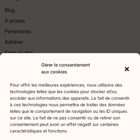
Blog
À propos
Partenaires
Adhérer
Faire un don
Contact
Gérer le consentement
aux cookies
Catégories
Pour offrir les meilleures expériences, nous utilisons des
technologies telles que les cookies pour stocker et/ou
Agriculture
Art et culture
Associations
18
257
22
accéder aux informations des appareils. Le fait de consentir
Bien-Etre
chronique
Collectivités territoriales
2
7
79
à ces technologies nous permettra de traiter des données
Commerces
Divers
Économie et emploi
9
45
61
telles que le comportement de navigation ou les ID uniques
Éducation
Évènements
Histoire et patrimoine
94
373
175
sur ce site. Le fait de ne pas consentir ou de retirer son
consentement peut avoir un effet négatif sur certaines
La parole à nos lecteurs
Nature et écologie
Santé
1
75
47
caractéristiques et fonctions.
sport
Tourisme
27
19