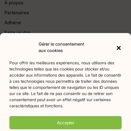
À propos
Partenaires
Adhérer
Faire un don
Contact
Gérer le consentement
aux cookies
Catégories
Pour offrir les meilleures expériences, nous utilisons des
technologies telles que les cookies pour stocker et/ou
Agriculture
Art et culture
Associations
17
256
22
accéder aux informations des appareils. Le fait de consentir
Bien-Etre
chronique
Collectivités territoriales
2
7
79
à ces technologies nous permettra de traiter des données
Commerces
Divers
Économie et emploi
9
45
61
telles que le comportement de navigation ou les ID uniques
Éducation
Évènements
Histoire et patrimoine
94
371
174
sur ce site. Le fait de ne pas consentir ou de retirer son
consentement peut avoir un effet négatif sur certaines
La parole à nos lecteurs
Nature et écologie
Santé
1
75
47
caractéristiques et fonctions.
sport
Tourisme
27
19
Accepter