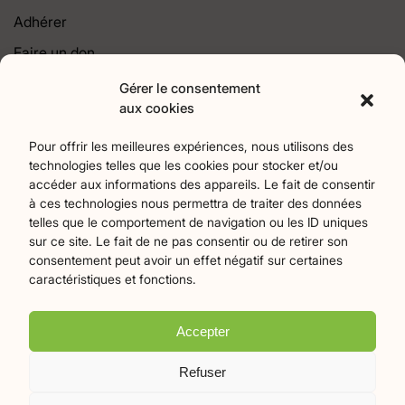
Adhérer
Faire un don
Contact
Gérer le consentement
aux cookies
Catégories
Pour offrir les meilleures expériences, nous utilisons des
technologies telles que les cookies pour stocker et/ou
Agriculture
Art et culture
Associations
17
256
22
accéder aux informations des appareils. Le fait de consentir
Bien-Etre
chronique
Collectivités territoriales
2
7
79
à ces technologies nous permettra de traiter des données
Commerces
Divers
Économie et emploi
9
45
61
telles que le comportement de navigation ou les ID uniques
Éducation
Évènements
Histoire et patrimoine
94
371
174
sur ce site. Le fait de ne pas consentir ou de retirer son
consentement peut avoir un effet négatif sur certaines
La parole à nos lecteurs
Nature et écologie
Santé
1
75
47
caractéristiques et fonctions.
sport
Tourisme
27
19
Accepter
Plan du site
Mentions légales
Politique de confidentialité
Refuser
Crédits Flamingo