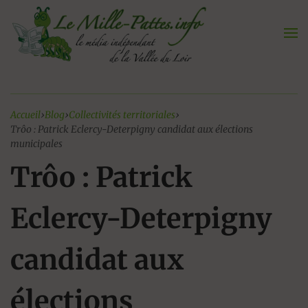
Aller
au
contenu
Accueil
›
Blog
›
Collectivités territoriales
›
Trôo : Patrick Eclercy-Deterpigny candidat aux élections
municipales
Trôo : Patrick
Eclercy-Deterpigny
candidat aux
élections