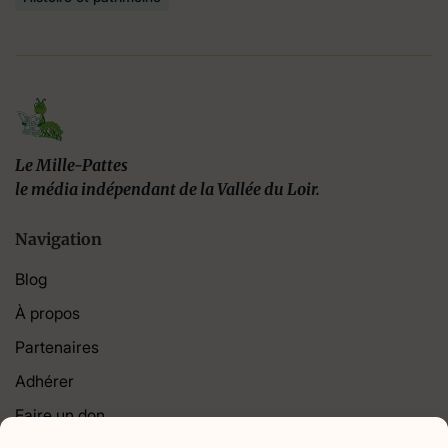
Le Mille-Pattes
le média indépendant de la Vallée du Loir.
Navigation
Blog
À propos
Partenaires
Adhérer
Faire un don