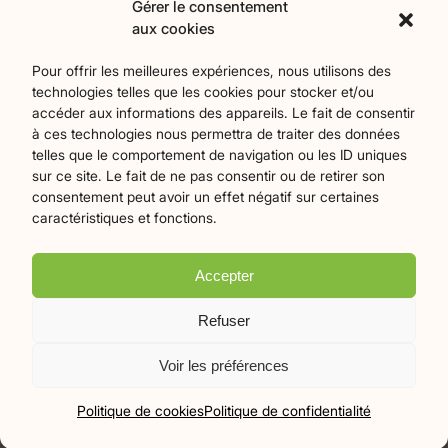
Contact
Gérer le consentement
aux cookies
Catégories
Pour offrir les meilleures expériences, nous utilisons des
technologies telles que les cookies pour stocker et/ou
Agriculture
Art et culture
Associations
17
256
22
accéder aux informations des appareils. Le fait de consentir
Bien-Etre
chronique
Collectivités territoriales
2
7
79
à ces technologies nous permettra de traiter des données
Commerces
Divers
Économie et emploi
9
45
61
telles que le comportement de navigation ou les ID uniques
Éducation
Évènements
Histoire et patrimoine
94
371
174
sur ce site. Le fait de ne pas consentir ou de retirer son
consentement peut avoir un effet négatif sur certaines
La parole à nos lecteurs
Nature et écologie
Santé
1
75
47
caractéristiques et fonctions.
sport
Tourisme
27
19
Accepter
Plan du site
Mentions légales
Politique de confidentialité
Refuser
Crédits Flamingo
Voir les préférences
© 2026 Le Mille-Pattes - Tous droits réservés
Politique de cookies
Politique de confidentialité