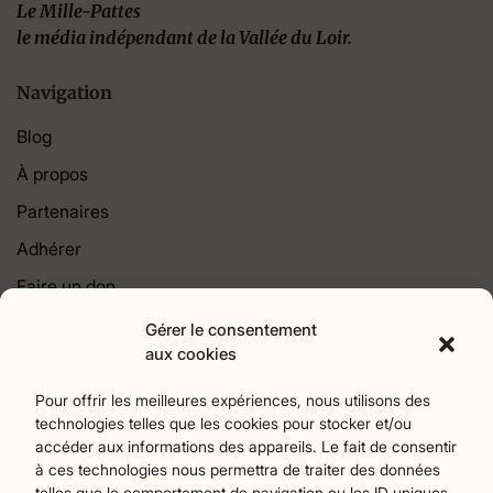
Le Mille-Pattes
le média indépendant de la Vallée du Loir.
Navigation
Blog
À propos
Partenaires
Adhérer
Faire un don
Contact
Gérer le consentement
aux cookies
Catégories
Pour offrir les meilleures expériences, nous utilisons des
technologies telles que les cookies pour stocker et/ou
Agriculture
Art et culture
Associations
17
256
22
accéder aux informations des appareils. Le fait de consentir
Bien-Etre
chronique
Collectivités territoriales
2
7
79
à ces technologies nous permettra de traiter des données
Commerces
Divers
Économie et emploi
9
45
61
telles que le comportement de navigation ou les ID uniques