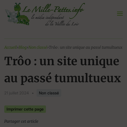
Aller
au
contenu
Accueil
›
Blog
›
Non classé
›
Trôo : un site unique au passé tumultueux
Trôo : un site unique
au passé tumultueux
21 juillet 2024
•
Non classé
Imprimer cette page
Partager cet article