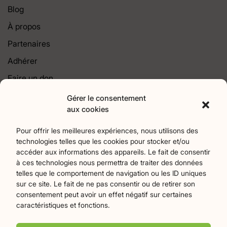
Blog
À propos
Partenaires
Adhérer
Faire un don
Contact
Gérer le consentement
aux cookies
Catégories
Pour offrir les meilleures expériences, nous utilisons des
technologies telles que les cookies pour stocker et/ou
Agriculture
Art et culture
Associations
17
256
22
accéder aux informations des appareils. Le fait de consentir
Bien-Etre
chronique
Collectivités territoriales
2
7
79
à ces technologies nous permettra de traiter des données
Commerces
Divers
Économie et emploi
9
45
61
telles que le comportement de navigation ou les ID uniques
Éducation
Évènements
Histoire et patrimoine
94
371
174
sur ce site. Le fait de ne pas consentir ou de retirer son
consentement peut avoir un effet négatif sur certaines
La parole à nos lecteurs
Nature et écologie
Santé
1
75
47
caractéristiques et fonctions.
sport
Tourisme
27
19